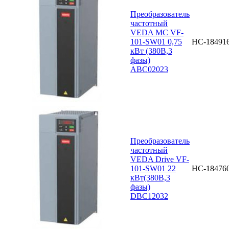
Преобразователь
частотный
VEDA MC VF-
101-SW01 0,75
НС-18491
кВт (380В,3
фазы)
ABC02023
Преобразователь
частотный
VEDA Drive VF-
101-SW01 22
НС-18476
кВт(380В,3
фазы)
DBC12032