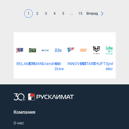
1
2
3
4
5
...
15
Вперед
BELAMOS
ERMAN
Grandrive
IDS-
INNOVERT
INSTART
SHUFT
Systeme
VEDA
Drive
electric
MC
Компания
О нас