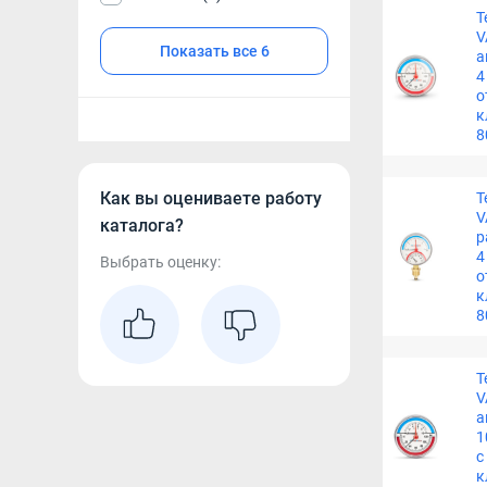
Т
V
Показать все 6
а
4
о
к
8
Как вы оцениваете работу
Т
V
каталога?
р
4
Выбрать оценку:
о
к
8
Т
V
а
1
с
к