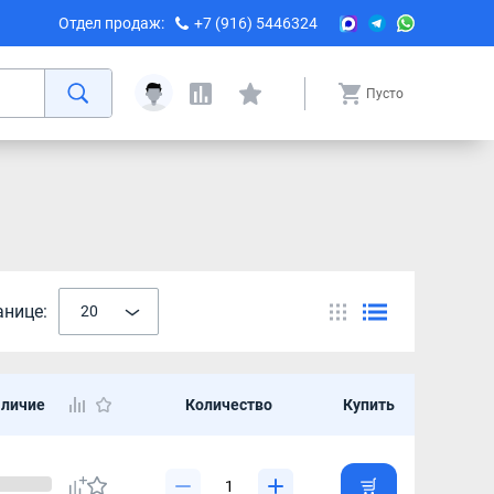
Отдел продаж:
+7 (916) 5446324
Пусто
анице:
20
личие
Количество
Купить