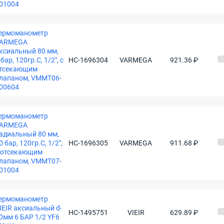
01004
ермоманометр
ARMEGA
ксиальный 80 мм,
 бар, 120гр.С, 1/2", с
НС-1696304
VARMEGA
921.36 ₽
тсекающим
лапаном, VMMT06-
00604
ермоманометр
ARMEGA
адиальный 80 мм,
0 бар, 120гр.С, 1/2",
НС-1696305
VARMEGA
911.68 ₽
 отсекающим
лапаном, VMMT07-
01004
ермоманометр
IEIR аксиальный d-
НС-1495751
VIEIR
629.89 ₽
0мм 6 БАР 1/2 YF6