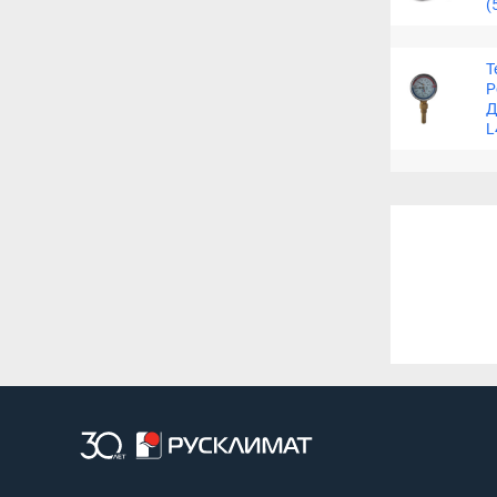
(
Т
Р
Д
L