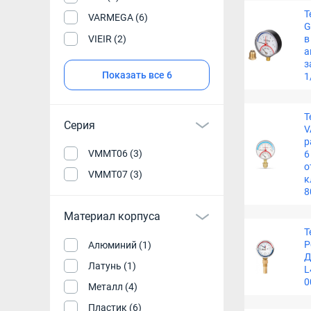
Т
VARMEGA (6)
G
VIEIR (2)
в
а
з
Показать все 6
1
Т
Серия
V
р
VMMT06 (3)
6
о
VMMT07 (3)
к
8
Материал корпуса
Т
Р
Алюминий (1)
Д
Латунь (1)
L
0
Металл (4)
Пластик (6)