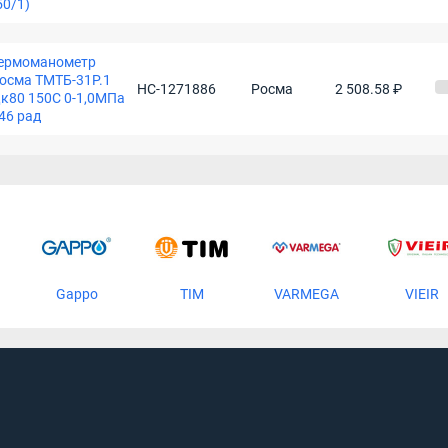
50/1)
ермоманометр
осма ТМТБ-31Р.1
НС-1271886
Росма
2 508.58 ₽
к80 150С 0-1,0МПа
46 рад
Gappo
TIM
VARMEGA
VIEIR