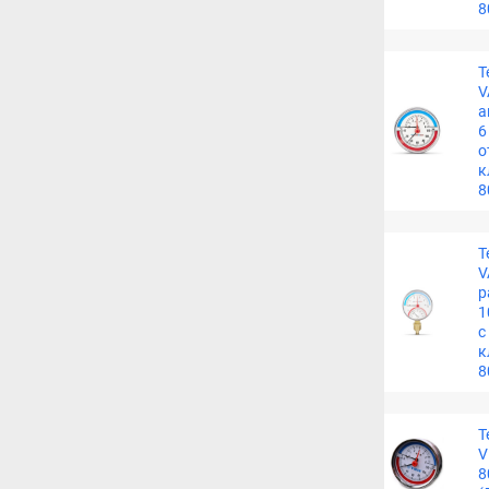
8
Т
V
а
6
о
к
8
Т
V
р
1
с
к
8
Т
V
8