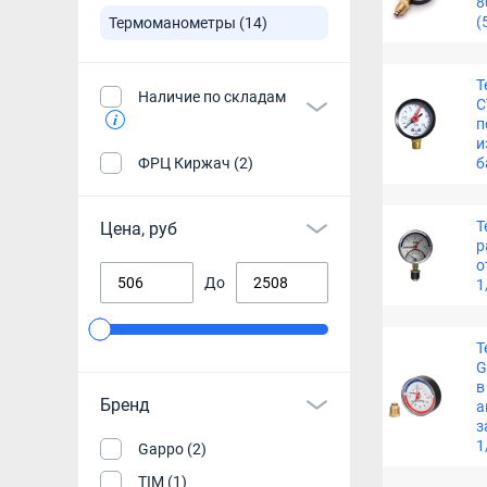
8
(
Термоманометры
(14)
Т
Наличие по складам
С
п
и
ФРЦ Киржач (2)
б
Т
Цена, руб
р
о
До
1
Т
G
в
Бренд
а
з
1
Gappo (2)
TIM (1)