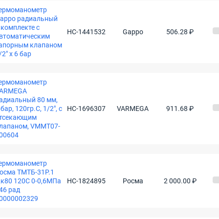
ермоманометр
appo радиальный
 комплекте с
НС-1441532
Gappo
506.28 ₽
втоматическим
апорным клапаном
/2" x 6 бар
ермоманометр
ARMEGA
адиальный 80 мм,
 бар, 120гр.С, 1/2", с
НС-1696307
VARMEGA
911.68 ₽
тсекающим
лапаном, VMMT07-
00604
ермоманометр
осма ТМТБ-31Р.1
к80 120С 0-0,6МПа
НС-1824895
Росма
2 000.00 ₽
46 рад
0000002329