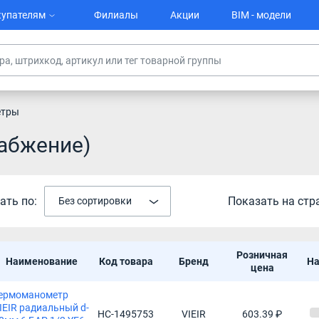
упателям
Филиалы
Акции
BIM - модели
етры
абжение)
ать по:
Показать на стр
Без сортировки
Розничная
Наименование
Код товара
Бренд
На
цена
ермоманометр
IEIR радиальный d-
НС-1495753
VIEIR
603.39 ₽