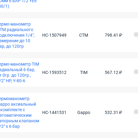
0мм 6 БАР 1/2 YE6
50/1)
ермо-манометр
ТМ радиального
одключения 1/4",
НС-1507949
СТМ
798.41 ₽
змерение до 10
ар, до 120гр
ермо-манометр TIM
адиальный 6 бар,
НС-1593512
TIM
567.12 ₽
т 0гр. до 120гр.,
/2" НР, Y-80-6
ермоманометр
appo аксиальный
 комплекте с
НС-1441531
Gappo
532.31 ₽
втоматическим
апорным клапаном
/2" x 6 бар