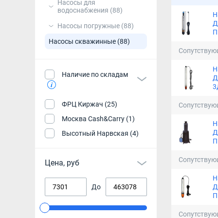
Насосы для
водоснабжения
(88)
Н
Д
Насосы погружные
(88)
П
Насосы скважинные
(88)
Сопутствую
Н
Наличие по складам
Д
3
ФРЦ Киржач (25)
Сопутствую
Москва Cash&Carry (1)
Н
Д
Высотный Нарвская (4)
П
Сопутствую
Цена, руб
Н
Д
До
П
Сопутствую