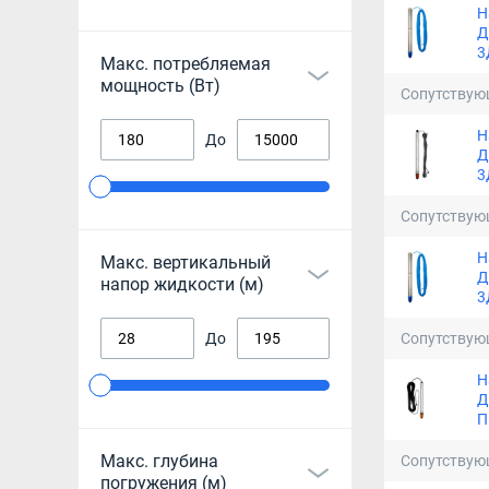
Н
Д
3
Макс. потребляемая
мощность (Вт)
Сопутствую
Н
До
Д
3
Сопутствую
Н
Макс. вертикальный
Д
напор жидкости (м)
3
Сопутствую
До
Н
Д
П
Макс. глубина
Сопутствую
погружения (м)