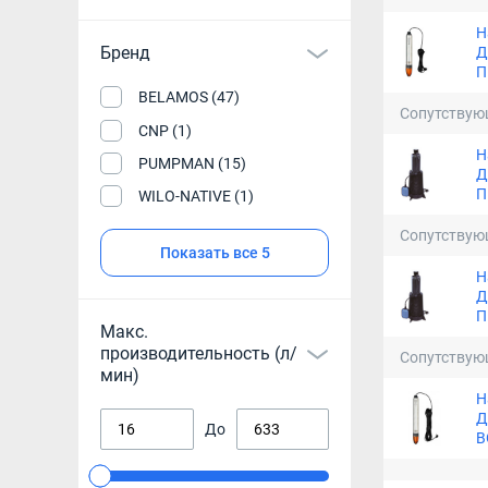
Н
Бренд
Д
П
BELAMOS (47)
Сопутствую
CNP (1)
Н
PUMPMAN (15)
Д
П
WILO-NATIVE (1)
Сопутствую
Показать все 5
Н
Д
П
Макс.
производительность (л/
Сопутствую
мин)
Н
Д
До
В