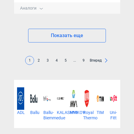
Аналоги
Показать еще
1
2
3
4
5
...
9
Вперед
ADL
Ballu
Ballu-
KALASHNIKOV
MVI
Royal
TIM
Uni-
VAR
Biemmedue
Thermo
Fitt