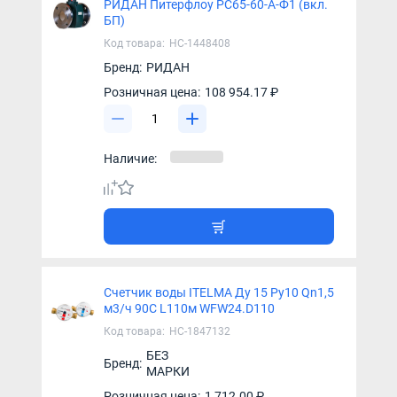
РИДАН Питерфлоу РС65-60-А-Ф1 (вкл.
БП)
Код товара:
НС-1448408
Бренд:
РИДАН
Розничная цена:
108 954.17 ₽
Наличие:
Счетчик воды ITELMA Ду 15 Ру10 Qn1,5
м3/ч 90С L110м WFW24.D110
Код товара:
НС-1847132
БЕЗ
Бренд:
МАРКИ
Розничная цена:
1 712.00 ₽