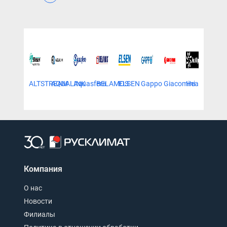
ALTSTREAM
AQUALINK
Aquasfera
BELAMOS
ELSEN
Gappo
Giacomini
HeatUp
JIF
Компания
О нас
Новости
Филиалы