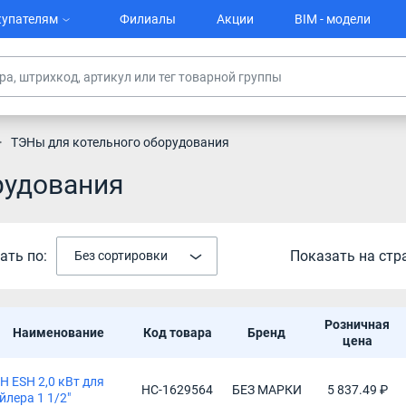
упателям
Филиалы
Акции
BIM - модели
ТЭНы для котельного оборудования
рудования
ать по:
Показать на стр
Без сортировки
Розничная
Наименование
Код товара
Бренд
цена
Н ESH 2,0 кВт для
НС-1629564
БЕЗ МАРКИ
5 837.49 ₽
йлера 1 1/2"