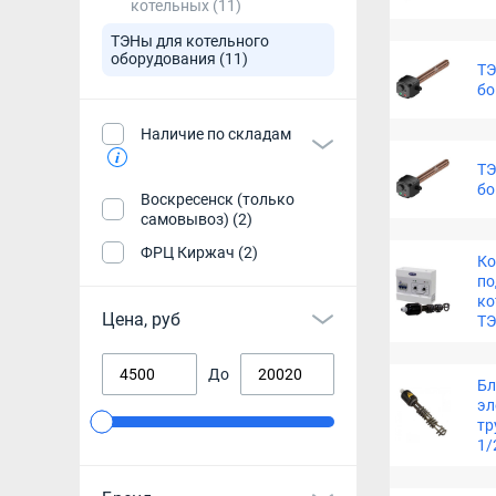
котельных
(11)
ТЭНы для котельного
оборудования
(11)
ТЭ
бо
Наличие по складам
ТЭ
бо
Воскресенск (только
самовывоз) (2)
ФРЦ Киржач (2)
Ко
по
ко
Цена, руб
ТЭ
До
Бл
эл
тр
1/