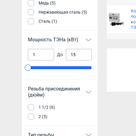
Медь (5)
Ко
Нержавеющая сталь (5)
по
Сталь (1)
ко
ТЭ
Мощность ТЭНа (кВт)
До
Резьба присоединения
(дюйм)
1 1/2 (6)
2 (5)
Тип резьбы