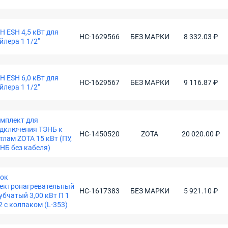
Н ESH 4,5 кВт для
НС-1629566
БЕЗ МАРКИ
8 332.03 ₽
йлера 1 1/2"
Н ESH 6,0 кВт для
НС-1629567
БЕЗ МАРКИ
9 116.87 ₽
йлера 1 1/2"
мплект для
дключения ТЭНБ к
НС-1450520
ZOTA
20 020.00 ₽
тлам ZOTA 15 кВт (ПУ,
НБ без кабеля)
ок
ектронагревательный
НС-1617383
БЕЗ МАРКИ
5 921.10 ₽
убчатый 3,00 кВт П 1
2 с колпаком (L-353)