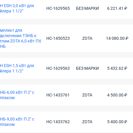
Н ESH 3,0 кВт для
НС-1629565
БЕЗ МАРКИ
6 221.41 ₽
йлера 1 1/2"
мплект для
дключения ТЭНБ к
НС-1450523
ZOTA
14 080.00 ₽
тлам ZOTA 6,0 кВт ПУ,
ЭНБ
Н ESH 1,5 кВт для
НС-1629563
БЕЗ МАРКИ
5 432.62 ₽
йлера 1 1/2"
НБ-6,00 кВт П 2" с
НС-1433761
ZOTA
4 500.00 ₽
лпаком
НБ-9,00 кВт П 2" с
НС-1433762
ZOTA
5 400.00 ₽
лпаком