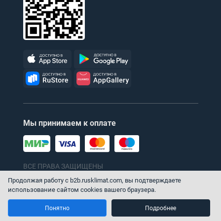
Мы принимаем к оплате
ВСЕ ПРАВА ЗАЩИЩЕНЫ
© 1996–2026 ТПХ «Русклимат»
Продолжая работу с b2b.rusklimat.com, вы подтверждаете
использование сайтом cookies вашего браузера.
Понятно
Подробнее
Главная
Каталог
Корзина
Профиль