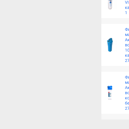
VI
ка
1
Ф
м
Ак
в
10
ка
2
Ф
м
Ак
в
ко
бе
2