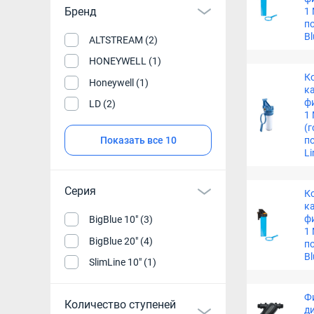
Бренд
1
п
B
ALTSTREAM (2)
HONEYWELL (1)
К
Honeywell (1)
к
ф
LD (2)
1
(
Показать все 10
по
L
Серия
К
к
ф
BigBlue 10" (3)
1 
BigBlue 20" (4)
п
B
SlimLine 10" (1)
Ф
Количество ступеней
д