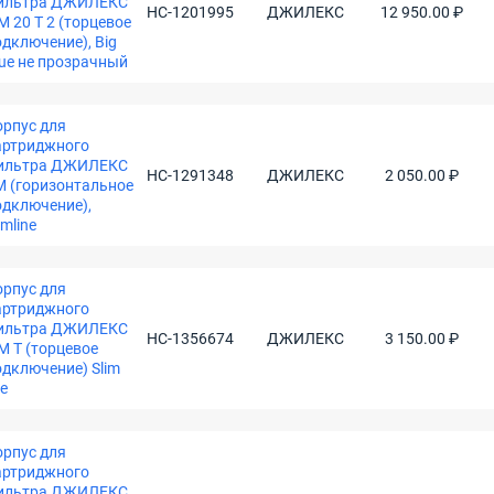
ильтра ДЖИЛЕКС
НС-1201995
ДЖИЛЕКС
12 950.00 ₽
М 20 Т 2 (торцевое
одключение), Big
lue не прозрачный
орпус для
артриджного
ильтра ДЖИЛЕКС
НС-1291348
ДЖИЛЕКС
2 050.00 ₽
М (горизонтальное
одключение),
imline
орпус для
артриджного
ильтра ДЖИЛЕКС
НС-1356674
ДЖИЛЕКС
3 150.00 ₽
М Т (торцевое
одключение) Slim
ne
орпус для
артриджного
ильтра ДЖИЛЕКС