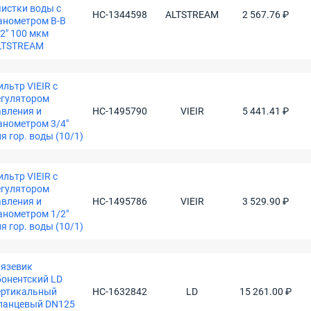
чистки воды с
НС-1344598
ALTSTREAM
2 567.76 ₽
анометром В-В
2" 100 мкм
LTSTREAM
льтр VIEIR с
егулятором
авления и
НС-1495790
VIEIR
5 441.41 ₽
анометром 3/4"
я гор. воды (10/1)
льтр VIEIR с
егулятором
авления и
НС-1495786
VIEIR
3 529.90 ₽
анометром 1/2"
я гор. воды (10/1)
рязевик
бонентский LD
ертикальный
НС-1632842
LD
15 261.00 ₽
ланцевый DN125