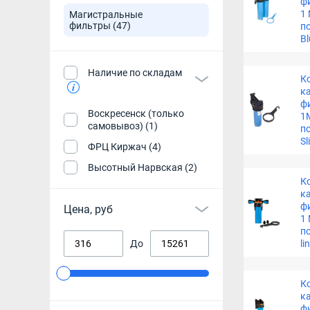
ф
1 
Магистральные
фильтры
(47)
п
B
Наличие по складам
К
к
ф
Воскресенск (только
1
самовывоз) (1)
п
Sl
ФРЦ Киржач (4)
Высотный Нарвская (2)
К
к
ф
Цена, руб
1 
п
До
li
К
к
ф