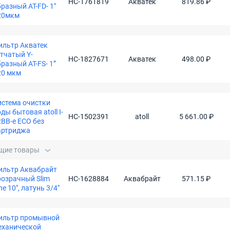
НС-1761819
Акватек
819.86 ₽
разный AT-FD- 1"
20мкм
ильтр Акватек
етчатый Y-
НС-1827671
Акватек
498.00 ₽
разный AT-FS- 1”
20 мкм
истема очистки
ды бытовая atoll I-
НС-1502391
atoll
5 661.00 ₽
2BB-e ECO без
артриджа
щие товары
ильтр Аквабрайт
розрачный Slim
НС-1628884
Аквабрайт
571.15 ₽
ne 10", латунь 3/4"
ильтр промывной
еханической