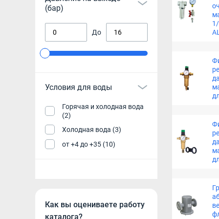
о
(бар)
м
1/
До
A
Фи
р
д
Условия для воды
м
дл
Горячая и холодная вода
(2)
Фи
Холодная вода (3)
р
д
от +4 до +35 (10)
м
дл
Г
а
Как вы оцениваете работу
в
ф
каталога?