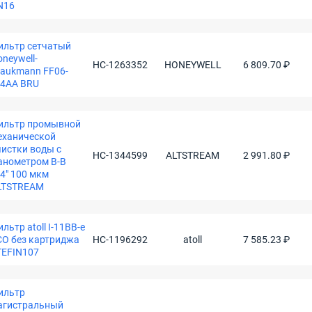
N16
ильтр сетчатый
neywell-
НС-1263352
HONEYWELL
6 809.70 ₽
raukmann FF06-
/4AA BRU
ильтр промывной
еханической
чистки воды с
НС-1344599
ALTSTREAM
2 991.80 ₽
анометром В-В
4" 100 мкм
LTSTREAM
льтр atoll I-11BB-e
CO без картриджа
НС-1196292
atoll
7 585.23 ₽
TEFIN107
ильтр
агистральный