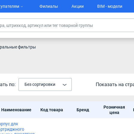
упателям
Филиалы
Акции
BIM - модели
ральные фильтры
ать по:
Показать на стр
Без сортировки
Розничная
Наименование
Код товара
Бренд
цена
орпус для
артриджного