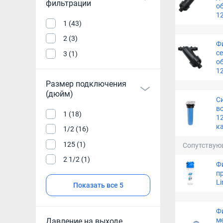
фильтрации
об
1
1 (43)
2 (3)
Ф
с
3 (1)
об
1
Размер подключения
(дюйм)
С
во
1 (18)
1
к
1/2 (16)
125 (1)
Сопутствую
2 1/2 (1)
Ф
п
Li
Показать все 5
Ф
м
Давление на выходе