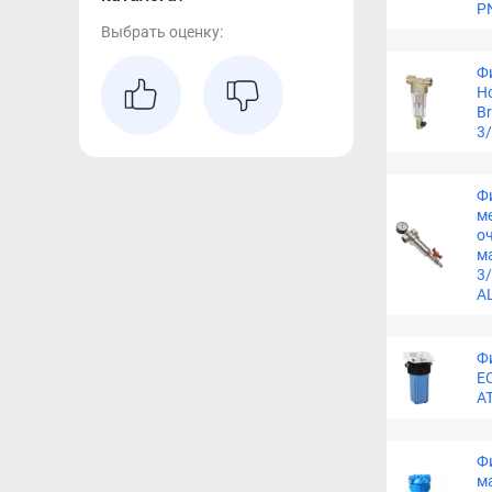
P
Выбрать оценку:
Ф
Ho
B
3
Ф
м
о
м
3/
A
Фи
E
A
Ф
м