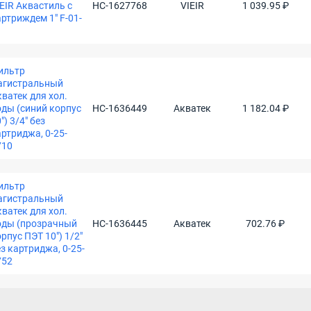
EIR Аквастиль с
НС-1627768
VIEIR
1 039.95 ₽
ртриждем 1" F-01-
ильтр
агистральный
ватек для хол.
оды (синий корпус
НС-1636449
Акватек
1 182.04 ₽
") 3/4" без
ртриджа, 0-25-
710
ильтр
агистральный
ватек для хол.
оды (прозрачный
НС-1636445
Акватек
702.76 ₽
рпус ПЭТ 10") 1/2"
з картриджа, 0-25-
752