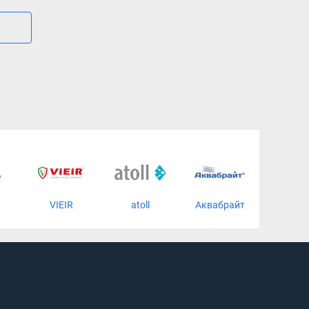
VIEIR
atoll
Аквабрайт
Акват