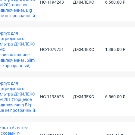
НС-1194243
ДЖИЛЕКС
6 560.00 ₽
 М 20(торцевое
одключение), Big
lue не прозрачный
орпус для
артриджного
ильтра ДЖИЛЕКС
 МС
НС-1079751
ДЖИЛЕКС
1 385.00 ₽
горизонтальное
дключение) , Slim
ine прозрачный,
орпус для
артриджного
ильтра ДЖИЛЕКС
НС-1198623
ДЖИЛЕКС
6 560.00 ₽
М 20Т (торцевое
одключение) Big
lue не прозрачный
ильтр Акватек
исковый Y-