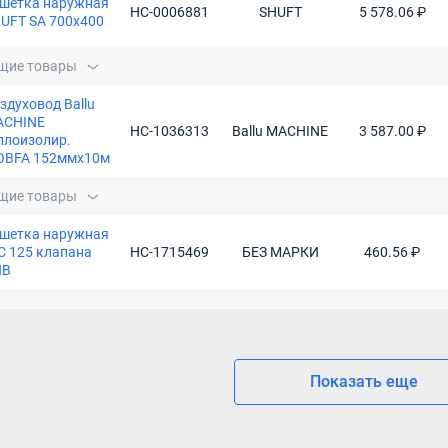
шетка наружная
НС-0006881
SHUFT
5 578.06 ₽
UFT SA 700x400
щие товары
здуховод Ballu
ACHINE
НС-1036313
Ballu MACHINE
3 587.00 ₽
плоизолир.
OBFA 152ммх10м
щие товары
шетка наружная
C 125 клапана
НС-1715469
БЕЗ МАРКИ
460.56 ₽
ИВ
Показать еще