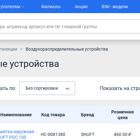
упателям
Филиалы
Акции
BIM - модели
тиляции
Воздухораспределительные устройства
е устройства
ать по:
Показать на стр
Без сортировки
Розничная
Наименование
Код товара
Бренд
цена
шетка наружная
НС-0081380
SHUFT
460.00 ₽
UFT PGC 100