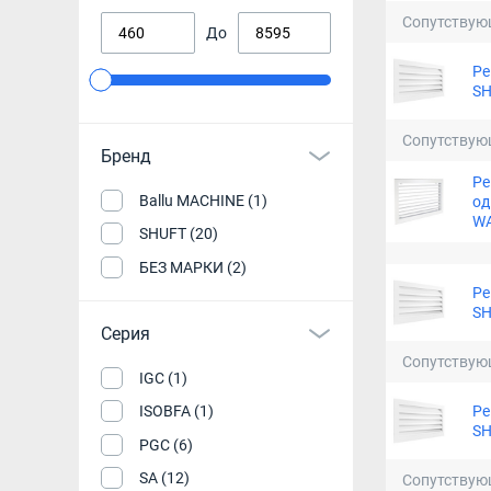
Сопутствую
До
Ре
SH
Сопутствую
Бренд
Ре
Ballu MACHINE (1)
од
WA
SHUFT (20)
БЕЗ МАРКИ (2)
Ре
SH
Серия
Сопутствую
IGC (1)
Ре
ISOBFA (1)
SH
PGC (6)
SA (12)
Сопутствую