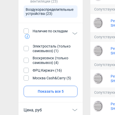
вентиляции
(23)
Сопутствую
Воздухораспределительные
устройства
(23)
Ре
SH
Наличие по складам
Сопутствую
Электросталь (только
Ре
самовывоз) (1)
SH
Воскресенск (только
самовывоз) (4)
Сопутствую
ФРЦ Киржач (16)
Ре
Москва Cash&Carry (5)
SH
Показать все 5
Сопутствую
Ре
SH
Цена, руб