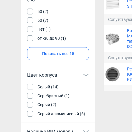
Ре
SH
50 (2)
Сопутствую
60 (7)
Нет (1)
Во
M
от -30 до 90 (1)
те
IS
Показать все 15
Сопутствую
Ре
IG
Цвет корпуса
К
Белый (14)
Серебристый (1)
Серый (2)
Серый алюминиевый (6)
Наличие BIM модели