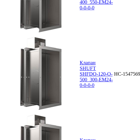
400_550-EM24-
0-0-0-0
Клапан
SHUFT
SHFDO-120-O-
НС-154756
500_300-EM24-
0-0-0-0