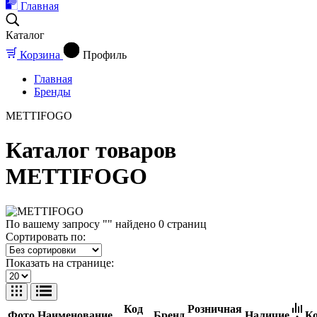
Главная
Каталог
Корзина
Профиль
Главная
Бренды
METTIFOGO
Каталог товаров
METTIFOGO
По вашему запросу "" найдено
0
страниц
Сортировать по:
Показать на странице:
Код
Розничная
Фото
Наименование
Бренд
Наличие
Ко