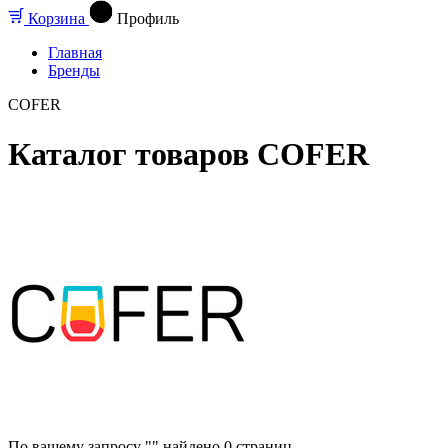
Корзина
Профиль
Главная
Бренды
COFER
Каталог товаров COFER
По вашему запросу "" найдено
0
страниц