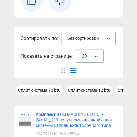
Сортировать по:
Без сортировки
Показать на странице:
20
Сплит система 10 btu
Сплит система 12 btu
Cплит сис
Комплект Ballu MACHINE BLC_CF-
24HN1_21Y полупромышленной сплит-
системы напольно-потолочного типа
Код товара:
НС-1300962