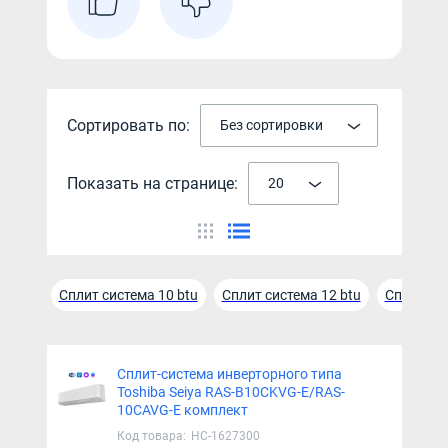
Сортировать по:
Без сортировки
Показать на странице:
20
Сплит система 10 btu
Сплит система 12 btu
Cплит сис
Сплит-система инверторного типа
Toshiba Seiya RAS-B10CKVG-E/RAS-
10CAVG-E комплект
Код товара:
НС-1627300