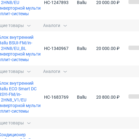
12HN8/EU
НС-1247893
Ballu
20 000.00 ₽
инверторной мульти
сплит-системы
щие товары
Аналоги
Блок внутренний
Ballu BSUI-FM/in-
12HN8/EU_BL
НС-1340967
Ballu
20 000.00 ₽
инверторной мульти
сплит-системы
щие товары
Аналоги
Блок внутренний
Ballu ECO Smart DC
BSYI-FM/in-
НС-1683769
Ballu
20 800.00 ₽
12HN8_V1/EU
инверторной мульти
сплит-системы
щие товары
Кондиционер