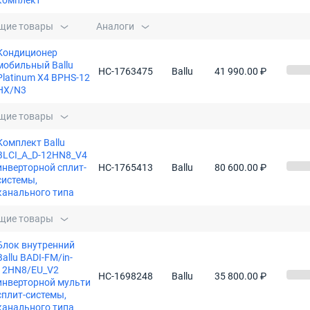
комплект
щие товары
Аналоги
Кондиционер
мобильный Ballu
НС-1763475
Ballu
41 990.00 ₽
Platinum X4 BPHS-12
HX/N3
щие товары
Комплект Ballu
BLCI_A_D-12HN8_V4
инверторной сплит-
НС-1765413
Ballu
80 600.00 ₽
системы,
канального типа
щие товары
Блок внутренний
Ballu BADI-FM/in-
12HN8/EU_V2
НС-1698248
Ballu
35 800.00 ₽
инверторной мульти
сплит-системы,
канального типа