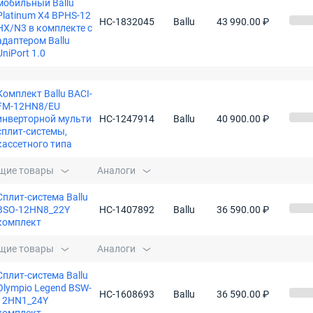
мобильный Ballu
Platinum X4 BPHS-12
НС-1832045
Ballu
43 990.00 ₽
HX/N3 в комплекте с
адаптером Ballu
UniPort 1.0
Комплект Ballu BACI-
FM-12HN8/EU
инверторной мульти
НС-1247914
Ballu
40 900.00 ₽
сплит-системы,
кассетного типа
щие товары
Аналоги
Сплит-система Ballu
BSO-12HN8_22Y
НС-1407892
Ballu
36 590.00 ₽
комплект
щие товары
Аналоги
Сплит-система Ballu
Olympio Legend BSW-
НС-1608693
Ballu
36 590.00 ₽
12HN1_24Y