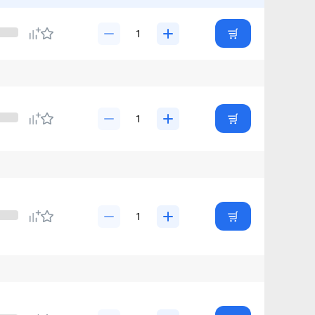
x
Инверторный кондиционер Toshiba
а на 25 кв. метров
Кондиционер на 35 кв. метров
ндиционер на 70 м2
Сплит система на 80 кв. метров
нер 12 btu
Инверторный кондиционер 7 btu
диционеры
Колонные кондиционеры
плит система 7 btu
Кондиционер на 20 кв метров
диционеры
Чёрные кондиционеры
ионер 2.5 квт
Кондиционер 3 квт