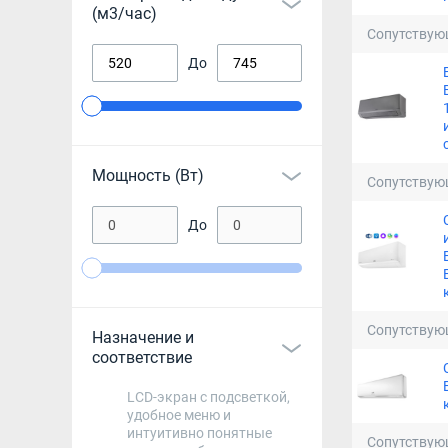
(м3/час)
Сопутствую
До
Мощность (Вт)
Сопутствую
До
Сопутствую
Назначение и
соответствие
LCD-экран с подсветкой,
удобное меню и
интуитивно понятные
Сопутствую