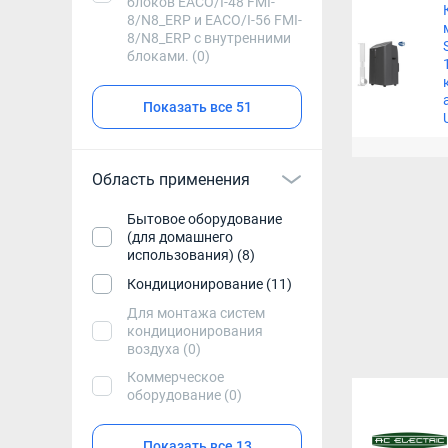
блоков EACO/I-48 FMI-
8/N8_ERP и EACO/I-56 FMI-
8/N8_ERP с внутренними
блоками. (0)
Показать все 51
Область применения
Бытовое оборудование
(для домашнего
использования) (8)
Кондиционирование (11)
Для монтажа систем
кондиционирования
воздуха (0)
Коммерческое
оборудование (0)
Показать все 13