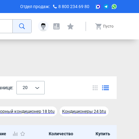
Отдел продаж:
8 800 234 69 80
Пусто
анице:
20
орный кондиционер 18 btu
Кондиционеры 24 btu
Кондиционер Ballu 7 btu
чие
Количество
Купить
 Electrolux 12 btu
Кондиционер Electrolux 9 btu