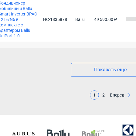
Кондиционер
мобильный Ballu
Smart Inverter BPAC-
12 IE/N6 в
НС-1835878
Ballu
49 590.00 ₽
комплекте с
адаптером Ballu
UniPort 1.0
Показать еще
1
2
Вперед