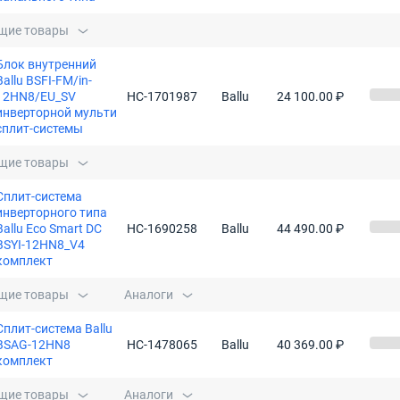
щие товары
Блок внутренний
Ballu BSFI-FM/in-
12HN8/EU_SV
НС-1701987
Ballu
24 100.00 ₽
инверторной мульти
сплит-системы
щие товары
Сплит-система
инверторного типа
Ballu Eco Smart DC
НС-1690258
Ballu
44 490.00 ₽
BSYI-12HN8_V4
комплект
щие товары
Аналоги
Сплит-система Ballu
BSAG-12HN8
НС-1478065
Ballu
40 369.00 ₽
комплект
щие товары
Аналоги