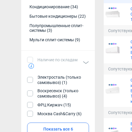
Кондиционирование
(34)
Инверторный 
Бытовые кондиционеры
(22)
Кондиционер 
Полупромышленные сплит-
системы
(3)
Сопутствую
Кондиционер
Мульти сплит-системы
(9)
Кондиционер
Инверторная 
Наличие по складам
Настенные к
Сопутствую
Электросталь (только
Дешевые ко
самовывоз) (1)
Воскресенск (только
Кондиционер
самовывоз) (4)
Кондиционер 
ФРЦ Киржач (15)
Сопутствую
Москва Cash&Carry (6)
Показать все 6