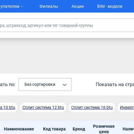
упателям
Филиалы
Акции
BIM - модели
ать по:
Показать на стр
Без сортировки
а 10 btu
Сплит система 12 btu
Cплит система 16 btu
Инверт
ы 36 btu
Cплит система 48 btu
Кондиционер Ballu 12 btu
Розничная
Наименование
Код товара
Бренд
Нали
кондиционер Ballu 9 btu
Кондиционер Ballu 18 btu
Кондиционер
цена