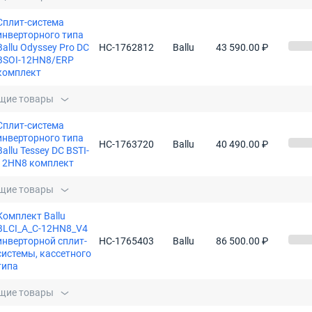
Сплит-система
инверторного типа
Ballu Odyssey Pro DC
НС-1762812
Ballu
43 590.00 ₽
BSOI-12HN8/ERP
комплект
щие товары
Сплит-система
инверторного типа
НС-1763720
Ballu
40 490.00 ₽
Ballu Tessey DC BSTI-
12HN8 комплект
щие товары
Комплект Ballu
BLCI_A_C-12HN8_V4
инверторной сплит-
НС-1765403
Ballu
86 500.00 ₽
системы, кассетного
типа
щие товары