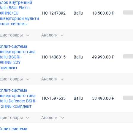
Блок внутренний
Ballu BSUI-FM/in-
09HN8/EU
НС-1247892
Ballu
18 500.00 ₽
инверторной мульти
сплит-системы
щие товары
Аналоги
Сплит-система
инверторного типа
Ballu BSGRI-
НС-1408815
Ballu
49 990.00 ₽
09HN8_22Y
комплект
щие товары
Аналоги
Сплит-система
инверторного типа
НС-1597635
Ballu
53 490.00 ₽
Ballu Defender BSHI-
12HN8 комплект
щие товары
Аналоги
Сплит-система