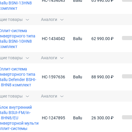
НС-1434043
Ballu
65 990.00 ₽
Ballu BSNI-13HN8
комплект
щие товары
Аналоги
Сплит-система
инверторного типа
НС-1434042
Ballu
62 990.00 ₽
Ballu BSNI-10HN8
комплект
щие товары
Аналоги
Сплит-система
инверторного типа
НС-1597636
Ballu
88 990.00 ₽
Ballu Defender BSHI-
18HN8 комплект
щие товары
Аналоги
Блок внутренний
Ballu BSUI-FM/in-
18HN8/EU
НС-1247895
Ballu
26 300.00 ₽
инверторной мульти
сплит-системы