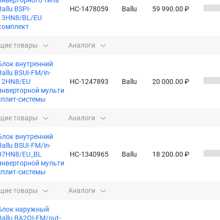
инверторного типа
Ballu BSPI-
НС-1478059
Ballu
59 990.00 ₽
13HN8/BL/EU
комплект
щие товары
Аналоги
Блок внутренний
Ballu BSUI-FM/in-
12HN8/EU
НС-1247893
Ballu
20 000.00 ₽
инверторной мульти
сплит-системы
щие товары
Аналоги
Блок внутренний
Ballu BSUI-FM/in-
07HN8/EU_BL
НС-1340965
Ballu
18 200.00 ₽
инверторной мульти
сплит-системы
щие товары
Аналоги
Блок наружный
Ballu BA2OI-FM/out-