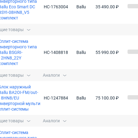
инверторного типа
Ballu Eco Smart DC
НС-1763004
Ballu
35 490.00 ₽
BSYI-08HN8_V5
комплект
щие товары
Сплит-система
инверторного типа
Ballu BSGRI-
НС-1408818
Ballu
55 990.00 ₽
12HN8_22Y
комплект
щие товары
Аналоги
Блок наружный
Ballu BA2OI-FM/out-
18HN8/EU
НС-1247884
Ballu
75 100.00 ₽
инверторной мульти
сплит-системы
щие товары
Аналоги
Сплит-система