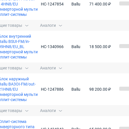
14HN8/EU
НС-1247854
Ballu
71 400.00 ₽
инверторной мульти
сплит-системы
щие товары
Аналоги
Блок внутренний
Ballu BSUI-FM/in-
09HN8/EU_BL
НС-1340966
Ballu
18 500.00 ₽
инверторной мульти
сплит-системы
щие товары
Аналоги
Блок наружный
Ballu BA3OI-FM/out-
21HN8/EU
НС-1247886
Ballu
98 200.00 ₽
инверторной мульти
сплит-системы
щие товары
Аналоги
Сплит-система
инверторного типа