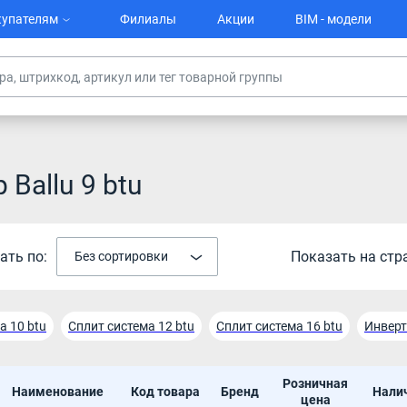
упателям
Филиалы
Акции
BIM - модели
Ballu 9 btu
ать по:
Показать на стр
Без сортировки
а 10 btu
Сплит система 12 btu
Cплит система 16 btu
Инверт
ы 36 btu
Cплит система 48 btu
Кондиционер Ballu 12 btu
Ко
Розничная
Наименование
Код товара
Бренд
Нали
кондиционер Ballu 9 btu
Кондиционер Ballu 18 btu
Кондиц
цена