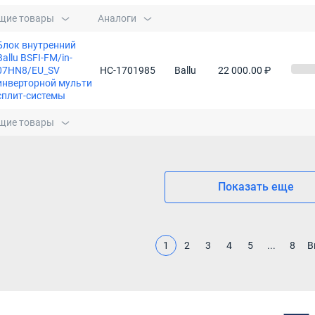
щие товары
Аналоги
Блок внутренний
Ballu BSFI-FM/in-
07HN8/EU_SV
НС-1701985
Ballu
22 000.00 ₽
инверторной мульти
сплит-системы
щие товары
Показать еще
1
2
3
4
5
...
8
В