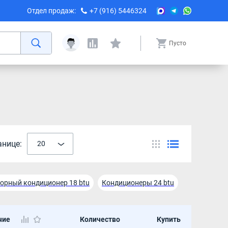
Отдел продаж:
+7 (916) 5446324
Пусто
анице:
20
орный кондиционер 18 btu
Кондиционеры 24 btu
ндиционер Ballu 7 btu
чие
Количество
Купить
ионер Electrolux 12 btu
Кондиционер Electrolux 9 btu