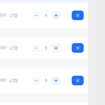
x
Инверторный кондиционер Toshiba
а на 25 кв. метров
Кондиционер на 35 кв. метров
ндиционер на 70 м2
Сплит система на 80 кв. метров
нер 12 btu
Инверторный кондиционер 7 btu
диционеры
Колонные кондиционеры
плит система 7 btu
Кондиционер на 20 кв метров
диционеры
Чёрные кондиционеры
ионер 2.5 квт
Кондиционер 3 квт