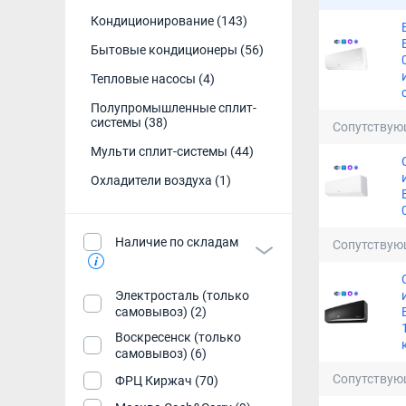
Кондиционирование
(143)
Инверторный 
Бытовые кондиционеры
(56)
Кондиционер 
Тепловые насосы
(4)
Кондиционер
Полупромышленные сплит-
системы
(38)
Сопутствую
Кондиционер
Мульти сплит-системы
(44)
Инверторная 
Охладители воздуха
(1)
Настенные к
Наличие по складам
Сопутствую
Дешевые ко
Кондиционер
Электросталь (только
самовывоз) (2)
Кондиционер 
Воскресенск (только
самовывоз) (6)
Сопутствую
ФРЦ Киржач (70)