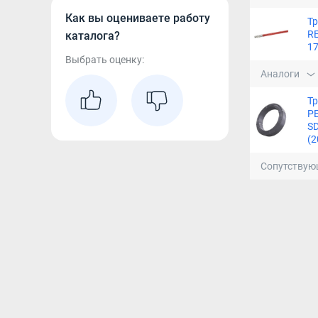
Как вы оцениваете работу
Тр
R
каталога?
17
Выбрать оценку:
Аналоги
Т
PE
SD
(2
Сопутствую