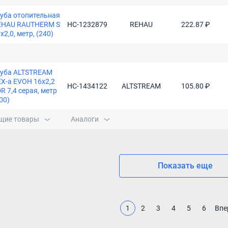
уба отопительная
EHAU RAUTHERM S
НС-1232879
REHAU
222.87 ₽
х2,0, метр, (240)
руба ALTSTREAM
X-а EVOH 16х2,2
НС-1434122
ALTSTREAM
105.80 ₽
R 7,4 серая, метр
00)
щие товары
Аналоги
Показать еще
1
2
3
4
5
6
Впе