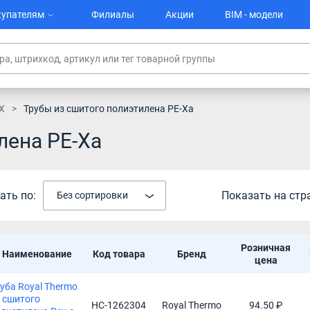
упателям
Филиалы
Акции
BIM - модели
X
Трубы из сшитого полиэтилена PE-Xa
лена PE-Xa
ать по:
Показать на стр
Без сортировки
Розничная
Наименование
Код товара
Бренд
цена
уба Royal Thermo
 сшитого
НС-1262304
Royal Thermo
94.50 ₽