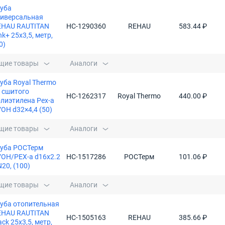
руба
ниверсальная
EHAU RAUTITAN
НС-1290360
REHAU
583.44 ₽
nk+ 25х3,5, метр,
0)
щие товары
Аналоги
уба Royal Thermo
 сшитого
НС-1262317
Royal Thermo
440.00 ₽
лиэтилена Pex-a
OH d32×4,4 (50)
щие товары
Аналоги
руба РОСТерм
OH/PEX-a d16х2.2
НС-1517286
РОСТерм
101.06 ₽
20, (100)
щие товары
Аналоги
уба отопительная
EHAU RAUTITAN
НС-1505163
REHAU
385.66 ₽
ack 25х3,5, метр,