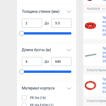
Аналоги
Толщина стенки (мм)
Тр
из
До
по
EV
(б
Т
Длина бухты (м)
у
RA
20
До
Сопутствую
Тр
из
по
Материал корпуса
EV
PE-Xa (16)
Сопутствую
PE-Xa EVOH (1)