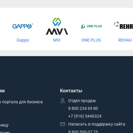
Gappo
MVI
ONE PLUS
REHAU
ям
Контакты
Отдел продаж
 портала для бизнеса
8 800 234 69 80
+7 (916) 5446324
Написать в поддержку сайта
зницу
8 800 500 07 75
ртнер