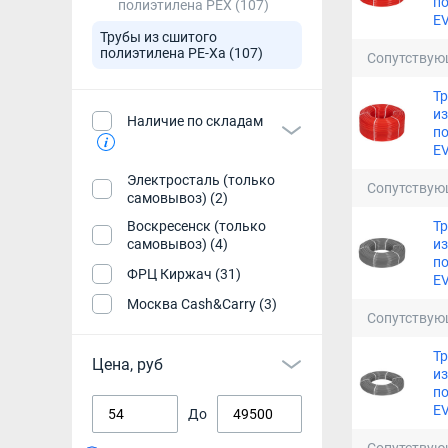
по
полиэтилена PEX
(107)
EV
Трубы из сшитого
полиэтилена PE-Xa
(107)
Сопутствую
Тр
из
Наличие по складам
по
EV
Электросталь (только
Сопутствую
самовывоз) (2)
Тр
Воскресенск (только
из
самовывоз) (4)
по
ФРЦ Киржач (31)
EV
Москва Cash&Carry (3)
Сопутствую
Тр
Цена, руб
из
по
EV
До