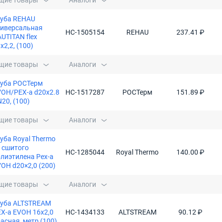
щие товары
Аналоги
руба REHAU
ниверсальная
НС-1505154
REHAU
237.41 ₽
UTITAN flex
x2,2, (100)
щие товары
Аналоги
руба РОСТерм
OH/PEX-a d20х2.8
НС-1517287
РОСТерм
151.89 ₽
20, (100)
щие товары
Аналоги
уба Royal Thermo
 сшитого
НС-1285044
Royal Thermo
140.00 ₽
лиэтилена Pex-a
OH d20×2,0 (200)
щие товары
Аналоги
руба ALTSTREAM
X-а EVOH 16х2,0
НС-1434133
ALTSTREAM
90.12 ₽
асная, метр (100)