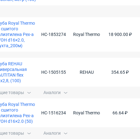
уба Royal Thermo
 сшитого
лиэтилена Pex-a
НС-1853274
Royal Thermo
18 900.00 ₽
OH d16×2.0,
ухта_200м)
руба REHAU
ниверсальная
НС-1505155
REHAU
354.65 ₽
UTITAN flex
x2,8, (100)
щие товары
Аналоги
уба Royal Thermo
 сшитого
НС-1516234
Royal Thermo
66.64 ₽
лиэтилена Pex-a
OH d16×2.0 (50)
щие товары
Аналоги