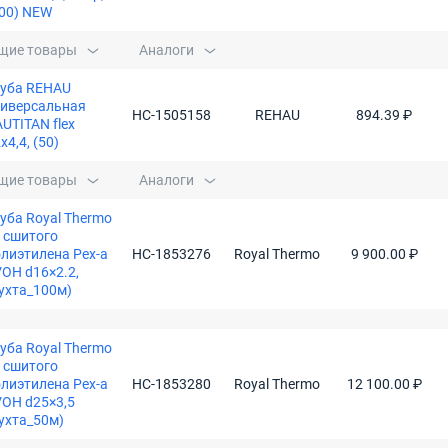
00) NEW
щие товары
Аналоги
руба REHAU
ниверсальная
НС-1505158
REHAU
894.39 ₽
UTITAN flex
x4,4, (50)
щие товары
Аналоги
уба Royal Thermo
 сшитого
лиэтилена Pex-a
НС-1853276
Royal Thermo
9 900.00 ₽
OH d16×2.2,
ухта_100м)
уба Royal Thermo
 сшитого
лиэтилена Pex-a
НС-1853280
Royal Thermo
12 100.00 ₽
OH d25×3,5
ухта_50м)