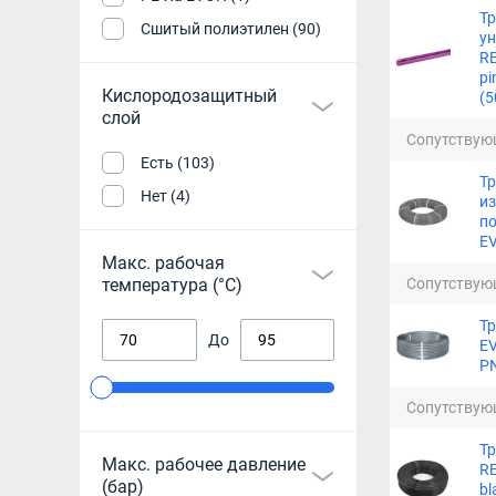
Т
Сшитый полиэтилен (90)
у
R
pi
Кислородозащитный
(5
слой
Сопутствую
Есть (103)
Тр
Нет (4)
из
по
EV
Макс. рабочая
Сопутствую
температура (°С)
Т
До
EV
PN
Сопутствую
Тр
Макс. рабочее давление
R
(бар)
bl