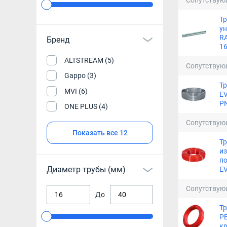
Сопутствую
Т
у
RA
Бренд
16
ALTSTREAM (5)
Сопутствую
Gappo (3)
Т
MVI (6)
EV
PN
ONE PLUS (4)
Сопутствую
Показать все 12
Тр
из
по
Диаметр трубы (мм)
EV
Сопутствую
До
Т
PE
кр