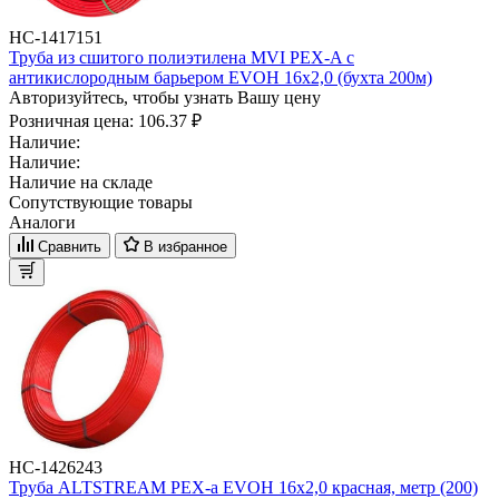
НС-1417151
Труба из сшитого полиэтилена MVI PEX-A с
антикислородным барьером EVOH 16x2,0 (бухта 200м)
Авторизуйтесь, чтобы узнать Вашу цену
Розничная цена:
106.37 ₽
Наличие:
Наличие:
Наличие на складе
Сопутствующие товары
Аналоги
Сравнить
В избранное
НС-1426243
Труба ALTSTREAM PEX-а EVOH 16х2,0 красная, метр (200)