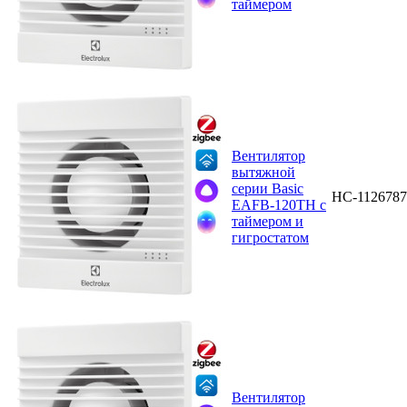
таймером
Вентилятор
вытяжной
серии Basic
НС-1126787
EAFB-120TH с
таймером и
гигростатом
Вентилятор