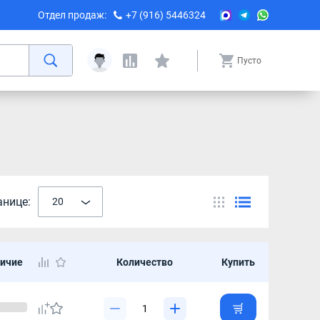
Отдел продаж:
+7 (916) 5446324
Пусто
анице:
20
ичие
Количество
Купить