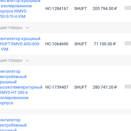
Вентилятор крышный
 изолированном
НС-1284167
SHUFT
205 794.00 ₽
орпусе IRMVD
50/670-4-VIM
щие товары
Вентилятор крышный
HUFT RMVD 400/600-
НС-1064690
SHUFT
71 100.00 ₽
 VIM
щие товары
ентилятор
центробежный
крышный
высокотемпературный
НС-1739407
SHUFT
280 747.20 ₽
RMVD-HT 280 в
изолированном
орпусе
ентилятор
центробежный
крышный