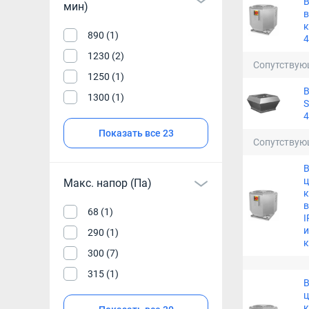
мин)
в
к
890 (1)
4
1230 (2)
Сопутствую
1250 (1)
1300 (1)
S
4
Показать все 23
Сопутствую
В
Макс. напор (Па)
68 (1)
I
290 (1)
к
300 (7)
315 (1)
В