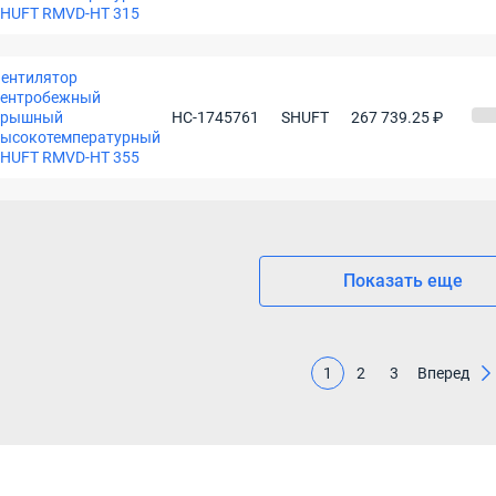
HUFT RMVD-HT 315
ентилятор
центробежный
крышный
НС-1745761
SHUFT
267 739.25 ₽
высокотемпературный
HUFT RMVD-HT 355
Показать еще
1
2
3
Вперед