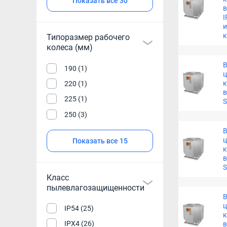
Показать все 30
I
к
Типоразмер рабочего
колеса (мм)
В
190 (1)
220 (1)
225 (1)
S
250 (3)
В
Показать все 15
S
Класс
пылевлагозащищенности
В
IP54 (25)
IPX4 (26)