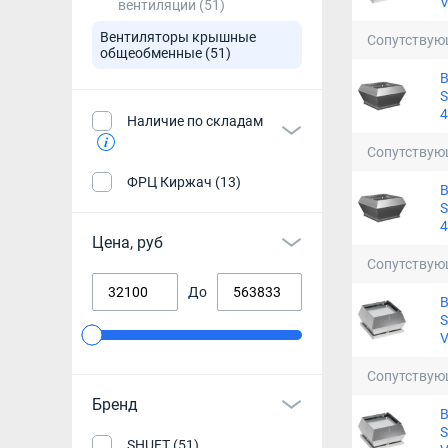
вентиляции
(51)
Вентиляторы крышные
Сопутствую
общеобменные
(51)
S
4
Наличие по складам
Сопутствую
ФРЦ Киржач (13)
S
4
Цена, руб
Сопутствую
До
S
Сопутствую
Бренд
S
SHUFT (51)