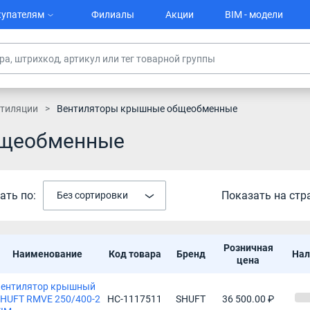
упателям
Филиалы
Акции
BIM - модели
тиляции
Вентиляторы крышные общеобменные
бщеобменные
ать по:
Показать на стр
Без сортировки
Розничная
Наименование
Код товара
Бренд
Нал
цена
Вентилятор крышный
HUFT RMVE 250/400-2
НС-1117511
SHUFT
36 500.00 ₽