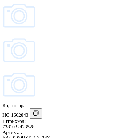
Код товара:
НС-1602843
Штрихкод:
7381032423528
Артикул:
EACS-09HSK/N3_24Y