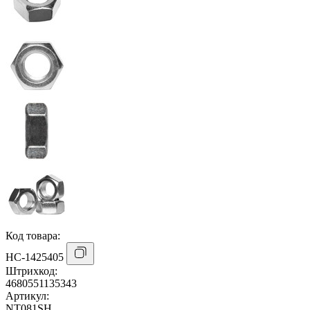
Код товара:
НС-1425405
Штрихкод:
4680551135343
Артикул:
NT081SH