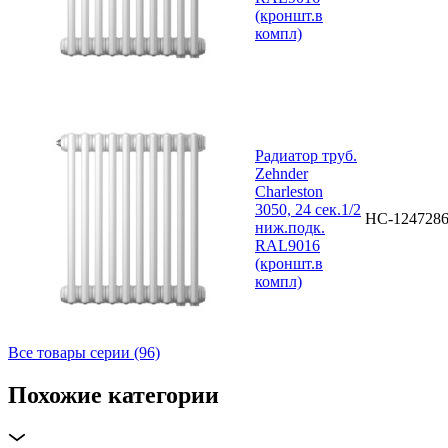
(кроншт.в
компл)
Радиатор труб.
Zehnder
Charleston
3050, 24 сек.1/2
НС-124728
ниж.подк.
RAL9016
(кроншт.в
компл)
Все товары серии (96)
Похожие категории