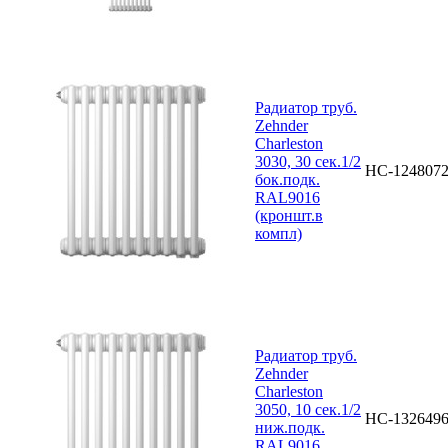
Радиатор труб.
Zehnder
Charleston
3030, 30 сек.1/2
НС-124807
бок.подк.
RAL9016
(кроншт.в
компл)
Радиатор труб.
Zehnder
Charleston
3050, 10 сек.1/2
НС-132649
ниж.подк.
RAL9016