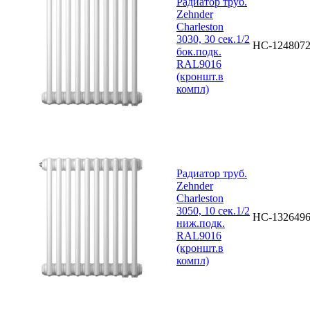
Радиатор труб.
Zehnder
Charleston
3030, 30 сек.1/2
НС-124807
бок.подк.
RAL9016
(кроншт.в
компл)
Радиатор труб.
Zehnder
Charleston
3050, 10 сек.1/2
НС-132649
ниж.подк.
RAL9016
(кроншт.в
компл)