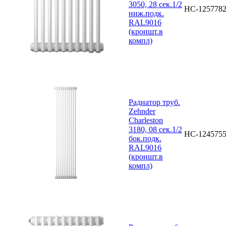
3050, 28 сек.1/2
НС-125778
ниж.подк.
RAL9016
(кроншт.в
компл)
Радиатор труб.
Zehnder
Charleston
3180, 08 сек.1/2
НС-124575
бок.подк.
RAL9016
(кроншт.в
компл)