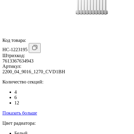
Код товара:
НС-1223195
Штрихкод:
7613367634943
Артикул:
2200_04_9016_1270_CVD1BH
Количество секций:
4
6
12
Показать больше
Цвет радиатора:
Белый