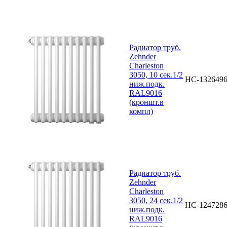
Радиатор труб.
Zehnder
Charleston
3050, 10 сек.1/2
НС-132649
ниж.подк.
RAL9016
(кроншт.в
компл)
Радиатор труб.
Zehnder
Charleston
3050, 24 сек.1/2
НС-124728
ниж.подк.
RAL9016