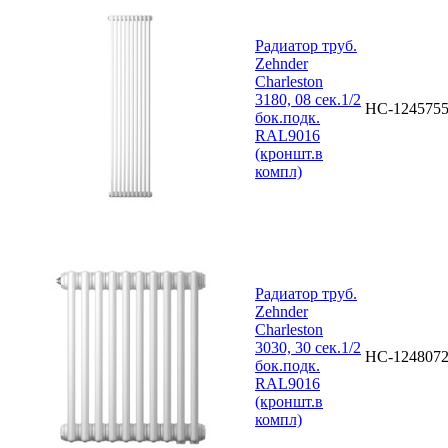
Радиатор труб.
Zehnder
Charleston
3180, 08 сек.1/2
НС-124575
бок.подк.
RAL9016
(кроншт.в
компл)
Радиатор труб.
Zehnder
Charleston
3030, 30 сек.1/2
НС-124807
бок.подк.
RAL9016
(кроншт.в
компл)