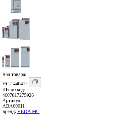
Код товара:
НС-1440412
Штрихкод:
4607817275926
Артикул:
ABA00011
Бренд:
VEDA MC