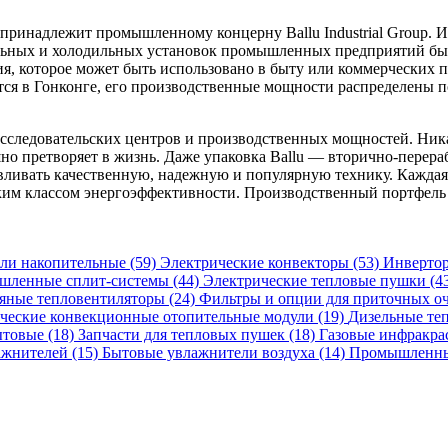
ринадлежит промышленному концерну Ballu Industrial Group. Из
зильных и холодильных установок промышленных предприятий быс
я, которое может быть использовано в быту или коммерческих 
ется в Гонконге, его производственные мощности распределены по
сследовательских центров и производственных мощностей. Ника
о претворяет в жизнь. Даже упаковка Ballu — вторично-перера
авливать качественную, надежную и популярную технику. Каждая
оким классом энергоэффективности. Производственный портфел
ли накопительные (59)
Электрические конвекторы (53)
Инвертор
ленные сплит-системы (44)
Электрические тепловые пушки (4
яные тепловентиляторы (24)
Фильтры и опции для приточных оч
ческие конвекционные отопительные модули (19)
Дизельные те
товые (18)
Запчасти для тепловых пушек (18)
Газовые инфракра
ажнителей (15)
Бытовые увлажнители воздуха (14)
Промышленные