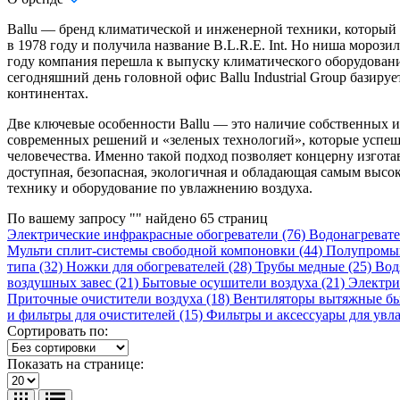
Ballu — бренд климатической и инженерной техники, который п
в 1978 году и получила название В.L.R.E. Int. Но ниша моро
году компания перешла к выпуску климатического оборудовани
сегодняшний день головной офис Ballu Industrial Group базиру
континентах.
Две ключевые особенности Ballu — это наличие собственных и
современных решений и «зеленых технологий», которые успешн
человечества. Именно такой подход позволяет концерну изгот
доступная, безопасная, экологичная и обладающая самым выс
технику и оборудование по увлажнению воздуха.
По вашему запросу "" найдено
65
страниц
Электрические инфракрасные обогреватели (76)
Водонагревате
Мульти сплит-системы свободной компоновки (44)
Полупромыш
типа (32)
Ножки для обогревателей (28)
Трубы медные (25)
Вод
воздушных завес (21)
Бытовые осушители воздуха (21)
Электри
Приточные очистители воздуха (18)
Вентиляторы вытяжные бы
и фильтры для очистителей (15)
Фильтры и аксессуары для увл
Сортировать по:
Показать на странице: