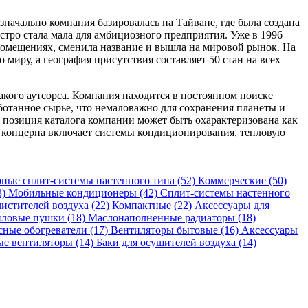
начально компания базировалась на Тайване, где была создана
тро стала мала для амбициозного предприятия. Уже в 1996
помещениях, сменила название и вышла на мировой рынок. На
 миру, а география присутствия составляет 50 стан на всех
кого аутсорса. Компания находится в постоянном поиске
ботанное сырье, что немаловажно для сохранения планеты и
 позиция каталога компании может быть охарактеризована как
ь концерна включает системы кондиционирования, тепловую
ные сплит-системы настенного типа (52)
Коммерческие (50)
3)
Мобильные кондиционеры (42)
Сплит-системы настенного
истителей воздуха (22)
Компактные (22)
Аксессуары для
пловые пушки (18)
Маслонаполненные радиаторы (18)
сные обогреватели (17)
Вентиляторы бытовые (16)
Аксессуары
 вентиляторы (14)
Баки для осушителей воздуха (14)