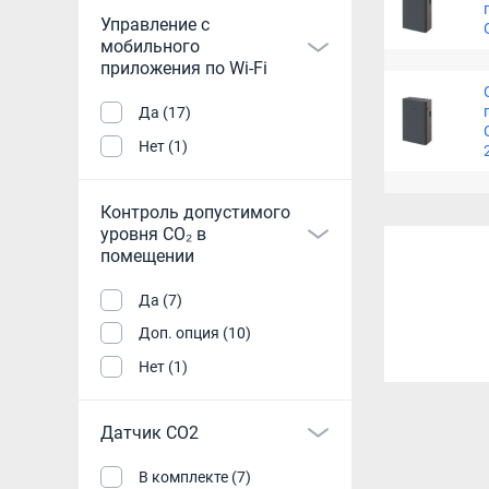
Управление c
мобильного
приложения по Wi-Fi
Да (17)
Нет (1)
Контроль допустимого
уровня CO₂ в
помещении
Да (7)
Доп. опция (10)
Нет (1)
Датчик CO2
В комплекте (7)