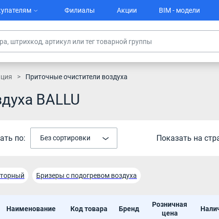
упателям
Филиалы
Акции
BIM - модели
яция
Приточные очистители воздуха
здуха BALLU
ать по:
Показать на стр
Без сортировки
рторный
Бризеры с подогревом воздуха
Розничная
Наименование
Код товара
Бренд
Нали
цена