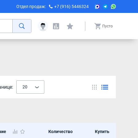
Отдел продаж:
+7 (916) 5446324
Пусто
анице:
20
чие
Количество
Купить