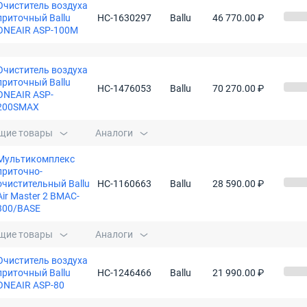
Очиститель воздуха
приточный Ballu
НС-1630297
Ballu
46 770.00 ₽
ONEAIR ASP-100M
Очиститель воздуха
приточный Ballu
НС-1476053
Ballu
70 270.00 ₽
ONEAIR ASP-
200SMAX
щие товары
Аналоги
Мультикомплекс
приточно-
очистительный Ballu
НС-1160663
Ballu
28 590.00 ₽
Air Master 2 BMAC-
300/BASE
щие товары
Аналоги
Очиститель воздуха
приточный Ballu
НС-1246466
Ballu
21 990.00 ₽
ONEAIR ASP-80