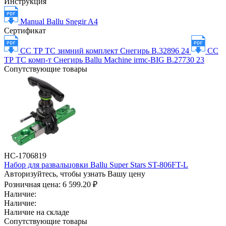
Инструкция
Manual Ballu Snegir A4
Сертификат
СС ТР ТС зимний комплект Снегирь В.32896 24
СС
ТР ТС комп-т Снегирь Ballu Machine irmc-BIG В.27730 23
Сопутствующие товары
НС-1706819
Набор для развальцовки Ballu Super Stars ST-806FT-L
Авторизуйтесь, чтобы узнать Вашу цену
Розничная цена:
6 599.20 ₽
Наличие:
Наличие:
Наличие на складе
Сопутствующие товары