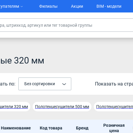
упателям
Филиалы
Акции
BIM - модели
ные 320 мм
ать по:
Показать на стр
Без сортировки
шители 320 мм
Полотенцесушители 500 мм
Полотенцесушител
олотенцесушители
Полотенцесушитель водяной
Полотенцесу
Розничная
Наименование
Код товара
Бренд
шитель водяной 400
Полотенцесушители водяные 500 мм
Вод
цена