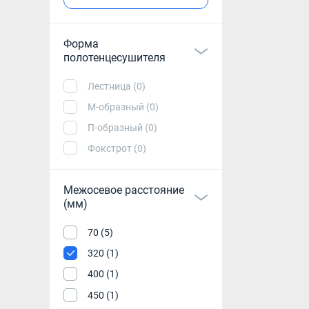
Форма
полотенцесушителя
Лестница (0)
М-образный (0)
П-образный (0)
Фокстрот (0)
Межосевое расстояние
(мм)
70 (5)
320 (1)
400 (1)
450 (1)