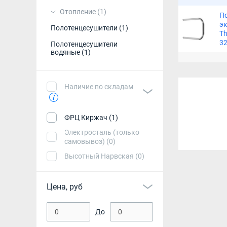
Отопление
(1)
П
Бесшовные в
эк
Полотенцесушители
(1)
Th
Полотенцесу
32
Полотенцесушители
водяные
(1)
Полотенцесу
Полотенцесу
Наличие по складам
Полотенцесу
Полотенцесу
ФРЦ Киржач (1)
Электросталь (только
Полотенцесу
самовывоз) (0)
Высотный Нарвская (0)
Полотенцесу
Полотенцесу
Цена, руб
Электрическ
До
Электрическ