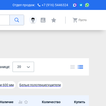
Отдел продаж:
+7 (916) 5446324
Пусто
анице:
20
и 600 мм
Белые полотенцесушители
шители водяные 320 мм
Наличие
Количество
Купить
яные полотенцесушители белые