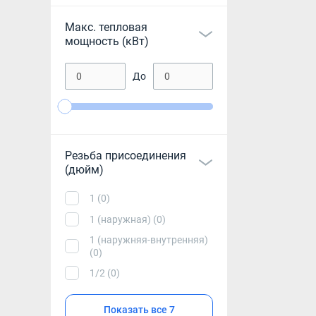
Макс. тепловая
мощность (кВт)
До
Резьба присоединения
(дюйм)
1 (0)
1 (наружная) (0)
1 (наружняя-внутренняя)
(0)
1/2 (0)
Показать все 7