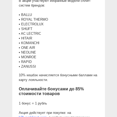
В акции участвуют избранные модели сплит-
систем
 брендов: 
• BALLU
• ROYAL THERMO
• ELECTROLUX
• SHUFT
• AC LECTRIC
• HITAIR
• KOMANCHI
• ONE AIR
• NEOLINE
• MONROE
• RAPID
• ZANUSSI
10% кешбэк начисляется бонусными баллами на 
карту лояльности.
Оплачивайте бонусами до 85% 
стоимости товаров
1 бонус = 1 рубль
Акция действует при покупке: на 