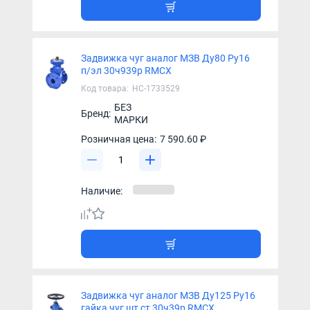
Задвижка чуг аналог МЗВ Ду80 Ру16
п/эл 30ч939р RMCX
Код товара:
НС-1733529
БЕЗ
Бренд:
МАРКИ
Розничная цена:
7 590.60 ₽
Наличие:
Задвижка чуг аналог МЗВ Ду125 Ру16
гайка чуг шт ст 30ч39р RMCX