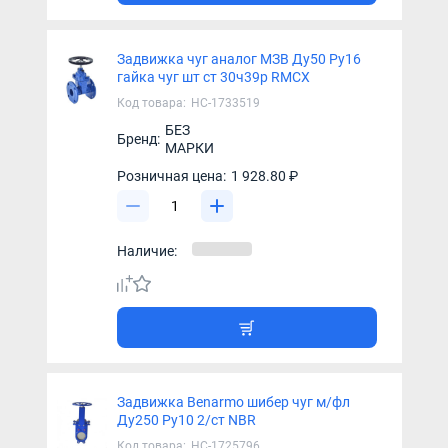
Задвижка чуг аналог МЗВ Ду50 Ру16
гайка чуг шт ст 30ч39р RMCX
Код товара:
НС-1733519
БЕЗ
Бренд:
МАРКИ
Розничная цена:
1 928.80 ₽
Наличие:
Задвижка Benarmo шибер чуг м/фл
Ду250 Ру10 2/ст NBR
Код товара:
НС-1725796