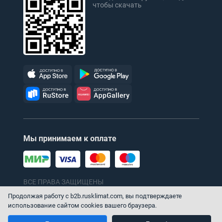
чтобы скачать
Мы принимаем к оплате
ВСЕ ПРАВА ЗАЩИЩЕНЫ
© 1996–2026 ТПХ «Русклимат»
Продолжая работу с b2b.rusklimat.com, вы подтверждаете
использование сайтом cookies вашего браузера.