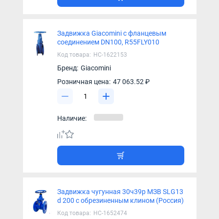
Задвижка Giacomini с фланцевым
соединением DN100, R55FLY010
Код товара:
НС-1622153
Бренд:
Giacomini
Розничная цена:
47 063.52 ₽
Наличие:
Задвижка чугунная 30ч39р МЗВ SLG13
d 200 с обрезиненным клином (Россия)
Код товара:
НС-1652474