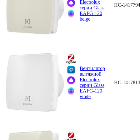
Electrolux
НС-141779
серии Glass
EAFG-120
beige
Вентилятор
вытяжной
Electrolux
НС-141781
серии Glass
EAFG-120
white