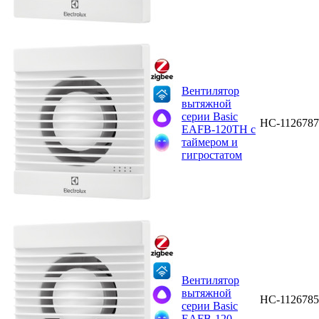
Вентилятор
вытяжной
серии Basic
НС-1126787
EAFB-120TH с
таймером и
гигростатом
Вентилятор
вытяжной
НС-1126785
серии Basic
EAFB-120