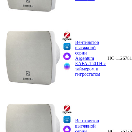
Вентилятор
вытяжной
серии
Argentum
НС-1126781
EAFA-150TH с
таймером и
гигростатом
Вентилятор
вытяжной
серии
НС-1126776