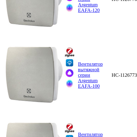
Argentum
EAFA-120
Вентилятор
вытяжной
серии
НС-1126773
Argentum
EAFA-100
Вентилятор