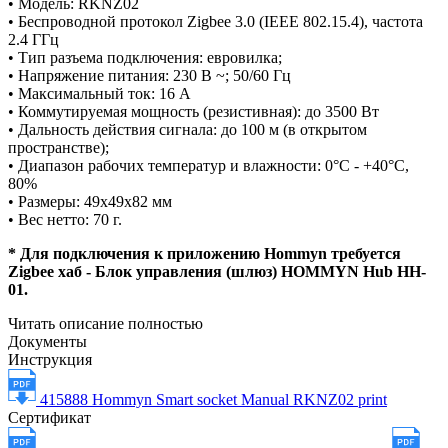
• Модель: RKNZ02
• Беспроводной протокол Zigbee 3.0 (IEEE 802.15.4), частота
2.4 ГГц
• Тип разъема подключения: евровилка;
• Напряжение питания: 230 В ~; 50/60 Гц
• Максимальный ток: 16 А
• Коммутируемая мощность (резистивная): до 3500 Вт
• Дальность действия сигнала: до 100 м (в открытом
пространстве);
• Диапазон рабочих температур и влажности: 0°С - +40°С,
80%
• Размеры: 49х49х82 мм
• Вес нетто: 70 г.
* Для подключения к приложению Hommyn требуется
Zigbee хаб - Блок управления (шлюз) HOMMYN Hub HH-
01.
Читать описание полностью
Документы
Инструкция
415888 Hommyn Smart socket Manual RKNZ02 print
Сертификат