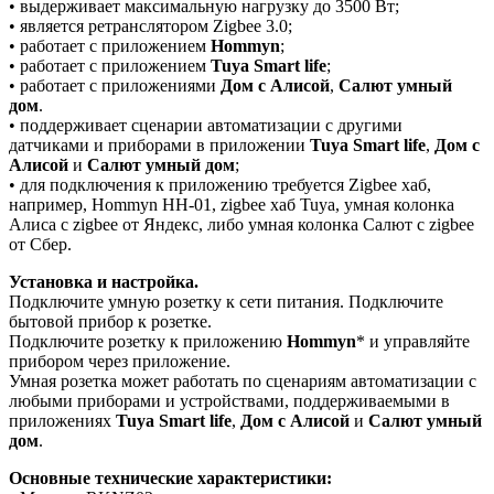
• выдерживает максимальную нагрузку до 3500 Вт;
• является ретранслятором Zigbee 3.0;
• работает с приложением
Hommyn
;
• работает с приложением
Tuya Smart life
;
• работает с приложениями
Дом с Алисой
,
Салют умный
дом
.
• поддерживает сценарии автоматизации с другими
датчиками и приборами в приложении
Tuya Smart life
,
Дом с
Алисой
и
Салют умный дом
;
• для подключения к приложению требуется Zigbee хаб,
например, Hommyn HH-01, zigbee хаб Tuya, умная колонка
Алиса с zigbee от Яндекс, либо умная колонка Салют с zigbee
от Сбер.
Установка и настройка.
Подключите умную розетку к сети питания. Подключите
бытовой прибор к розетке.
Подключите розетку к приложению
Hommyn
* и управляйте
прибором через приложение.
Умная розетка может работать по сценариям автоматизации с
любыми приборами и устройствами, поддерживаемыми в
приложениях
Tuya Smart life
,
Дом с Алисой
и
Салют умный
дом
.
Основные технические характеристики: