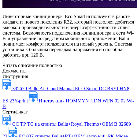
Инверторные кондиционеры Eco Smart используют в работе
хладагент нового поколения R32, который позволяет добиться
высокой производительности и энергоэффективности сплит-
системы. Возможность подключения кондиционера к сети Wi-
Fi и управление посредством мобильного приложения Ballu
поднимает комфорт пользователя на новый уровень. Система
устойчива к большим перепадам напряжения и способна
работать при 120 В.
Читать описание полностью
Документы
Инструкция
395679 Ballu Air Cond Manual ECO Smart DC BSYI HN8
ES 23Y-print
Инструкция HOMMYN HDN WFN 02 02 Wi-
Fi
Сертификат
СС ТР ТС на сплиты Ballu+Royal Thermo+OEM B.32689
23
ДС 037 сплиты Ballu+RT+OEM +моб wifi, РК-Midea