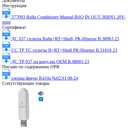
Документы
Инструкция
377093 Ballu Conditioner Manual BSQ IN OUT-36HN1 20Y-
print
Сертификат
ДС 037 сплиты Ballu+RT+Shuft, РК-Hisense В.38963 23
СС ТР ТС сплиты B+RT+Shuft РК-Hisense В.31818 23
ДС ТР 037 на конд-ры OEM В.98003 23
Письмо по содержанию ОРВ
озонка фреон R410a №02ЭЗ 08-24
Сопутствующие товары