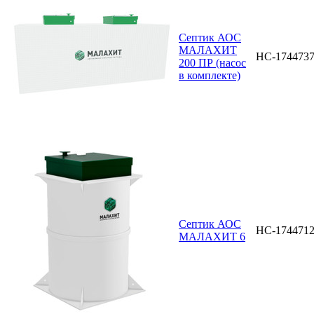
Септик АОС
МАЛАХИТ
НС-174473
200 ПР (насос
в комплекте)
Септик АОС
НС-174471
МАЛАХИТ 6