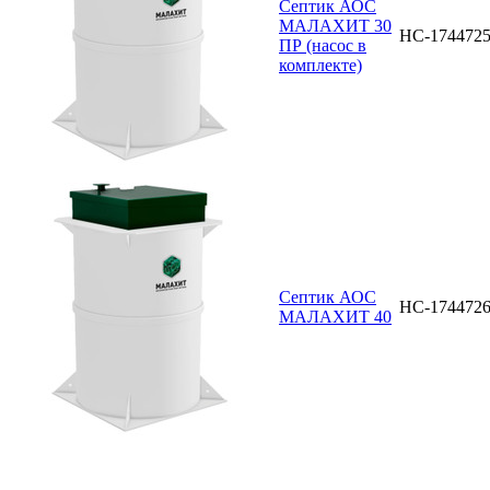
Септик АОС
МАЛАХИТ 30
НС-174472
ПР (насос в
комплекте)
Септик АОС
НС-174472
МАЛАХИТ 40