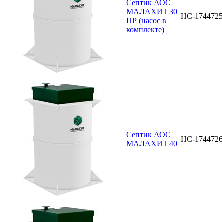
Септик АОС
МАЛАХИТ 30
НС-174472
ПР (насос в
комплекте)
Септик АОС
НС-174472
МАЛАХИТ 40