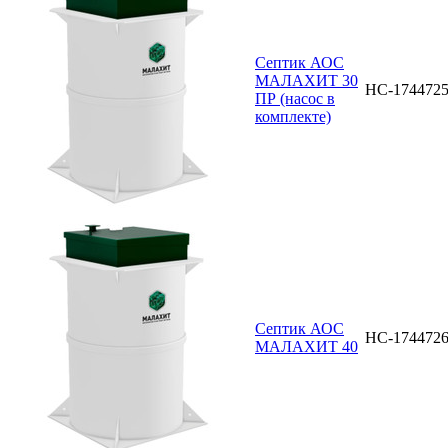
Септик АОС
МАЛАХИТ 30
НС-174472
ПР (насос в
комплекте)
Септик АОС
НС-174472
МАЛАХИТ 40