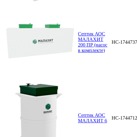
Септик АОС
МАЛАХИТ
НС-174473
200 ПР (насос
в комплекте)
Септик АОС
НС-174471
МАЛАХИТ 6