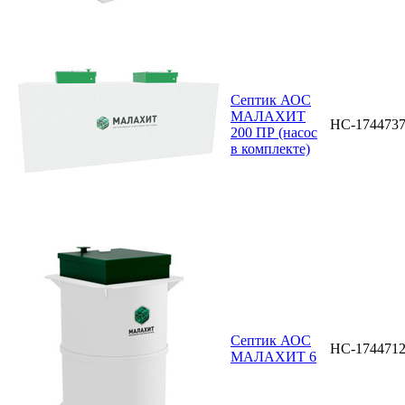
Септик АОС
МАЛАХИТ
НС-174473
200 ПР (насос
в комплекте)
Септик АОС
НС-174471
МАЛАХИТ 6