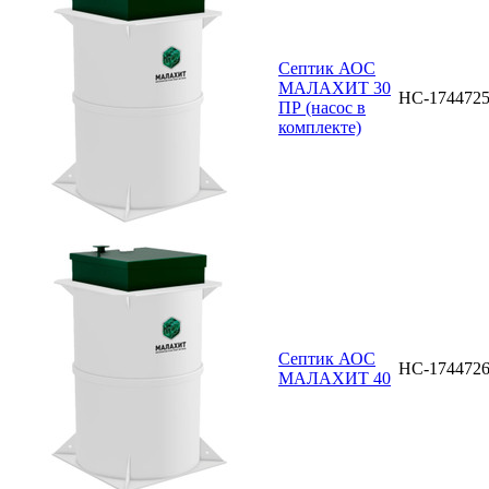
Септик АОС
МАЛАХИТ 30
НС-174472
ПР (насос в
комплекте)
Септик АОС
НС-174472
МАЛАХИТ 40