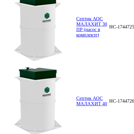
Септик АОС
МАЛАХИТ 30
НС-174472
ПР (насос в
комплекте)
Септик АОС
НС-174472
МАЛАХИТ 40