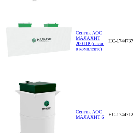
Септик АОС
МАЛАХИТ
НС-174473
200 ПР (насос
в комплекте)
Септик АОС
НС-174471
МАЛАХИТ 6