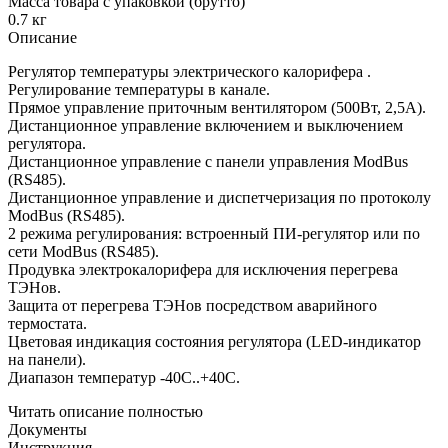
Масса товара с упаковкой (брутто)
0.7 кг
Описание
Регулятор температуры электрического калорифера .
Регулирование температуры в канале.
Прямое управление приточным вентилятором (500Вт, 2,5А).
Дистанционное управление включением и выключением
регулятора.
Дистанционное управление с панели управления ModBus
(RS485).
Дистанционное управление и диспетчеризация по протоколу
ModBus (RS485).
2 режима регулирования: встроенный ПИ-регулятор или по
сети ModBus (RS485).
Продувка электрокалорифера для исключения перегрева
ТЭНов.
Защита от перегрева ТЭНов посредством аварийного
термостата.
Цветовая индикация состояния регулятора (LED-индикатор
на панели).
Диапазон температур -40С..+40С.
Читать описание полностью
Документы
Инструкция