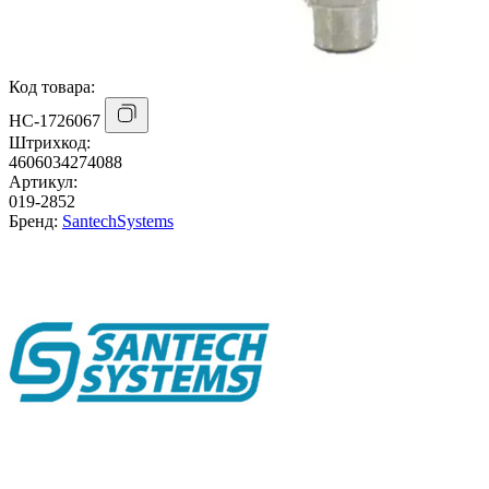
Код товара:
НС-1726067
Штрихкод:
4606034274088
Артикул:
019-2852
Бренд:
SantechSystems