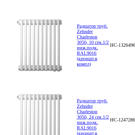
Радиатор труб.
Zehnder
Charleston
3050, 10 сек.1/2
НС-132649
ниж.подк.
RAL9016
(кроншт.в
компл)
Радиатор труб.
Zehnder
Charleston
3050, 24 сек.1/2
НС-124728
ниж.подк.
RAL9016
(кроншт.в