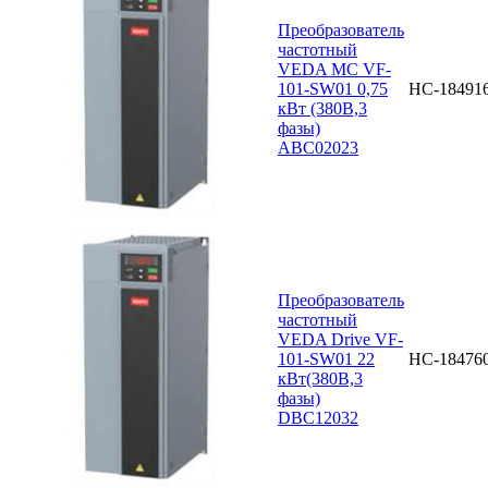
Преобразователь
частотный
VEDA MC VF-
101-SW01 0,75
НС-18491
кВт (380В,3
фазы)
ABC02023
Преобразователь
частотный
VEDA Drive VF-
101-SW01 22
НС-18476
кВт(380В,3
фазы)
DBC12032