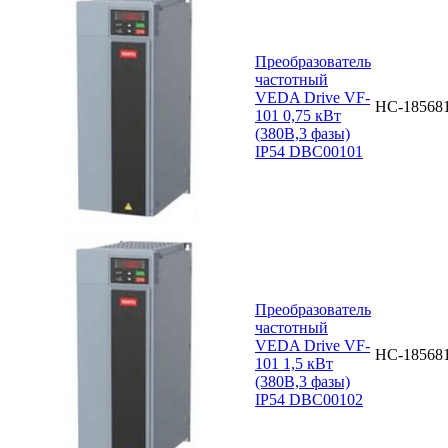
Преобразователь
частотный
VEDA Drive VF-
НС-18568
101 0,75 кВт
(380В,3 фазы)
IP54 DBC00101
Преобразователь
частотный
VEDA Drive VF-
НС-18568
101 1,5 кВт
(380В,3 фазы)
IP54 DBC00102